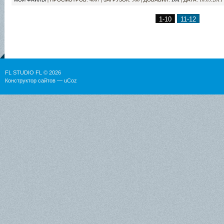
1-10
11-12
FL STUDIO FL © 2026
Конструктор сайтов
—
uCoz