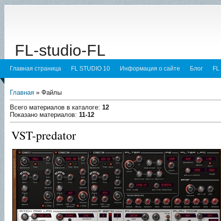
FL-studio-FL
Главная страница
FL STUDIO 10
Информация о сайте
Блог
FL
Главная
»
Файлы
Всего материалов в каталоге
:
12
Показано материалов
:
11-12
VST-predator