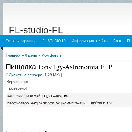
FL-studio-FL
Главная страница
FL STUDIO 10
Информация о сайте
Блог
FL
Главная
»
Файлы
»
Мои файлы
Пищалка Tony Igy-Astronomia FLP
[
Скачать с сервера
(1.28 Mb) ]
Вирусов нет!
Проверено!
КАТЕГОРИЯ
:
МОИ ФАЙЛЫ
|
ДОБАВИЛ
:
DM
ПРОСМОТРОВ
:
4087
|
ЗАГРУЗОК
:
566
|
КОММЕНТАРИИ
:
1
|
РЕЙТИНГ
:
5.0
/
1
1.28 Mb mb