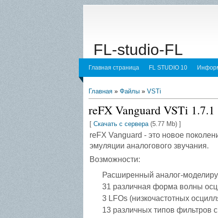
FL-studio-FL
Главная страница
FL STUDIO 10
Информ
Главная
»
Файлы
»
VSTi
reFX Vanguard VSTi 1.7.1
[
Скачать с сервера
(5.77 Mb) ]
reFX Vanguard - это новое поколе
эмуляции аналогового звучания.
Возможности:
Расширенный аналог-моделирую
31 различная форма волны ос
3 LFOs (низкочастотных осцилл
13 различных типов фильтров 