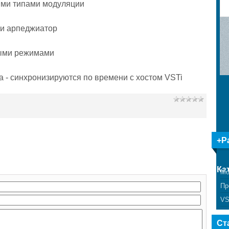
ими типами модуляции
ии арпеджиатор
ными режимами
- синхронизируются по времени с хостом VSTi
77 Mb mb
+Р
Ка
Мо
Пр
VS
Ст