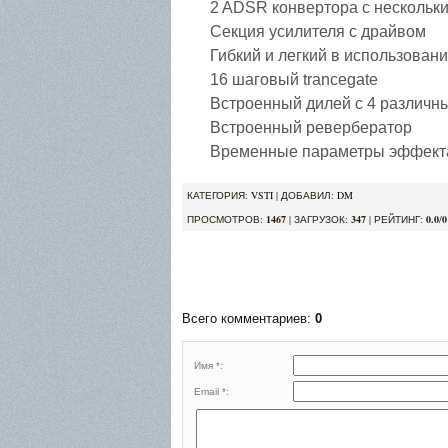
2 ADSR конвертора с нескольк
Секция усилителя с драйвом
Гибкий и легкий в использован
16 шаговый trancegate
Встроенный дилей с 4 различ
Встроенный ревербератор
Временные параметры эффекта 
КАТЕГОРИЯ
:
VSTI
|
ДОБАВИЛ
:
DM
ПРОСМОТРОВ
:
1467
|
ЗАГРУЗОК
:
347
|
РЕЙТИНГ
:
0.0
/
0
5.
Всего комментариев
:
0
Имя *:
Email *: