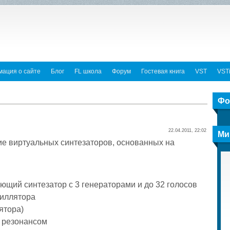
ация о сайте
Блог
FL школа
Форум
Гостевая книга
VST
VST
Фо
22.04.2011, 22:02
Ми
ние виртуальных синтезаторов, основанных на
щий синтезатор с 3 генераторами и до 32 голосов
циллятора
ятора)
с резонансом