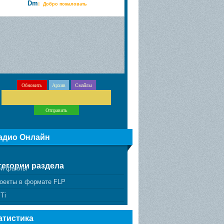
адио Онлайн
тегории раздела
и файлы
оекты в формате FLP
Ti
атистика