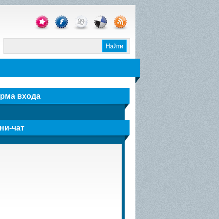
i
рма входа
ни-чат